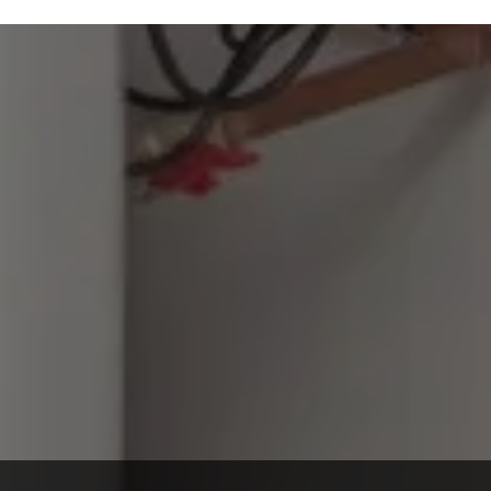
Pour tout renseignement
ou demande de devis,
n’hésitez pas à nous
contacter !
Voir nos réalisations
Nous
contacter