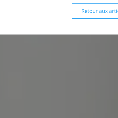
Retour aux arti
Pour tout rense
ou demande de d
n’hésitez pas à 
contacter !