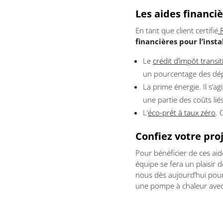
Les aides financiè
En tant que client certifié
R
financières pour l’inst
Le
crédit d’impôt transi
un pourcentage des dépe
La prime énergie. Il s’a
une partie des coûts lié
L’
éco-prêt à taux zéro
. 
Confiez votre proj
Pour bénéficier de ces aide
équipe se fera un plaisir
nous dès aujourd’hui pour 
une pompe à chaleur avec l