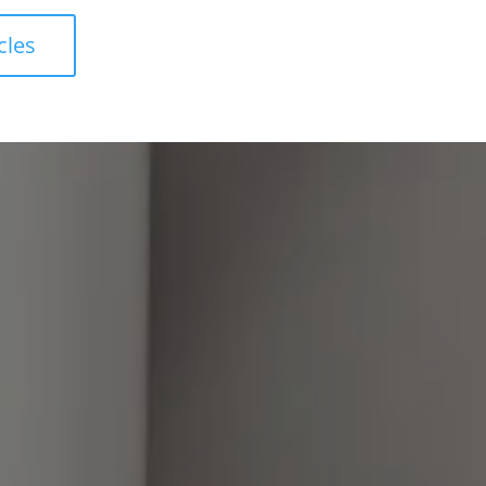
cles
ignement
evis,
nous