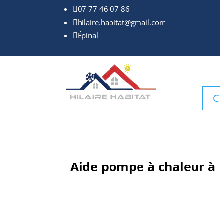
07 77 46 07 86

hilaire.habitat@gmail.com

Épinal

C
Aide pompe à chaleur à É